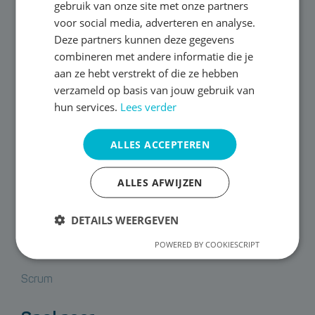
gebruik van onze site met onze partners
071 888 40 30
Bel
Mail
voor social media, adverteren en analyse.
Deze partners kunnen deze gegevens
combineren met andere informatie die je
info@effectivitijd.nl
aan ze hebt verstrekt of die ze hebben
verzameld op basis van jouw gebruik van
hun services.
Lees verder
ALLES ACCEPTEREN
Onze trainingen
ALLES AFWIJZEN
Snellezen, mindmappen en onthouden
DETAILS WEERGEVEN
Timemanagement
POWERED BY COOKIESCRIPT
Scrum