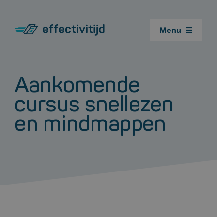
Ga
naar
Menu
inhoud
Cursussen
Aankomende
Leestest
cursus snellezen
en mindmappen
Agenda cursus snellezen
Blogs
Over ons
Contact