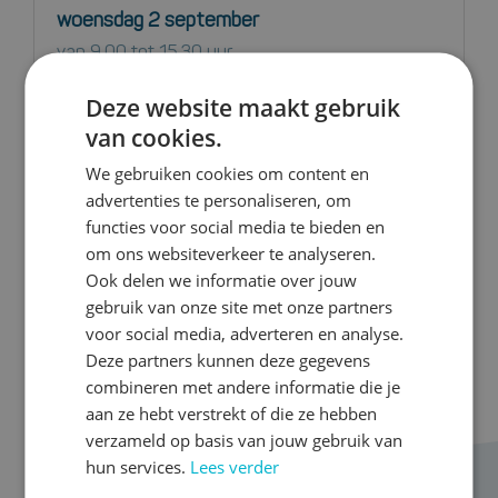
woensdag 2 september
van 9.00 tot 15.30 uur
Utrecht Lunetten
Deze website maakt gebruik
10 plekken over
van cookies.
We gebruiken cookies om content en
Bekijk deze training
advertenties te personaliseren, om
functies voor social media te bieden en
om ons websiteverkeer te analyseren.
Ook delen we informatie over jouw
gebruik van onze site met onze partners
voor social media, adverteren en analyse.
Deze partners kunnen deze gegevens
combineren met andere informatie die je
aan ze hebt verstrekt of die ze hebben
verzameld op basis van jouw gebruik van
hun services.
Lees verder