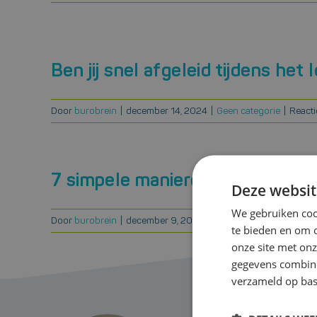
Voor de ondernemingsraad
Ben jij snel afgeleid tijdens het
Door
burobrein
|
december 14, 2024
|
Geen categorie
|
Reacti
7 simpele manieren om sneller t
Deze websit
We gebruiken cook
Door
burobrein
|
december 9, 2021
|
Geen categorie
|
Reactie
te bieden en om 
onze site met onz
gegevens combiner
verzameld op bas