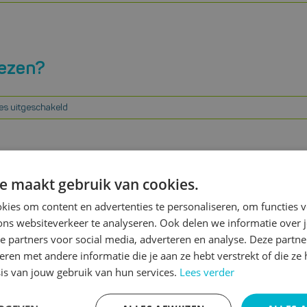
 lezen?
voor
es uitgeschakeld
Ben
jij
snel
afgeleid
e lezen
e maakt gebruik van cookies.
tijdens
het
ies om content en advertenties te personaliseren, om functies v
lezen?
voor
s uitgeschakeld
ons websiteverkeer te analyseren. Ook delen we informatie over 
7
e partners voor social media, adverteren en analyse. Deze partn
simpele
en met andere informatie die je aan ze hebt verstrekt of die ze
manieren
is van jouw gebruik van hun services.
Lees verder
om
sneller
te