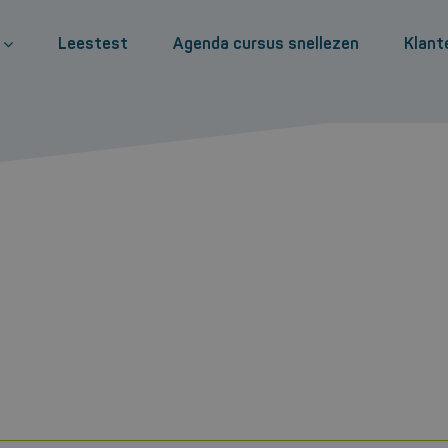
Leestest
Agenda cursus snellezen
Klant
ning en Scrum
Slimmer leren
nagement Incompany
Leergids voor scholieren
Workshop