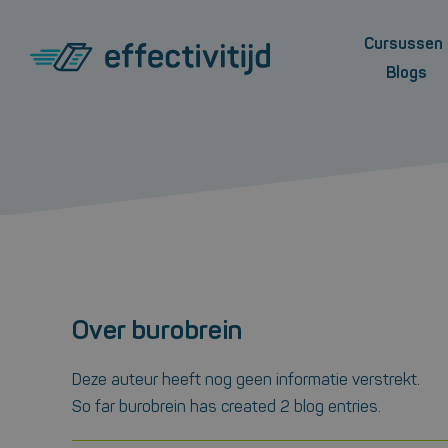
Ga
naar
Cursussen
inhoud
Blogs
Snellezen
Plan
Overzicht cursussen snellezen
Timema
Open cursus
Scrum 
Incompany cursus
Snellezen bij dyslexie
Over
burobrein
Workshop
Deze auteur heeft nog geen informatie verstrekt.
So far burobrein has created 2 blog entries.
Voor raadsleden