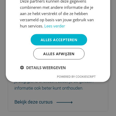
Deze partners kunnen deze gegevens
combineren met andere informatie die je
Voor de ondernemingsraad
aan ze hebt verstrekt of die ze hebben
verzameld op basis van jouw gebruik van
9.3
hun services.
Lees verder
ALLES ACCEPTEREN
1 dag of dagdeel
max. 10
certificaat
ALLES AFWIJZEN
Snellezen helpt je als lid van de
ondernemingsraad grote hoeveelheden
DETAILS WEERGEVEN
informatie veel sneller te verwerken. We leren
POWERED BY COOKIESCRIPT
je begrijpend snellezen, zodat je de gelezen
informatie ook beter kunt onthouden.
Bekijk deze cursus