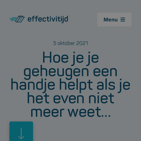
Ga
naar
Menu
inhoud
Cursussen
5 oktober 2021
Hoe je je
Leestest
geheugen een
Agenda cursus snellezen
handje helpt als je
het even niet
Blogs
meer weet…
Over ons
Contact