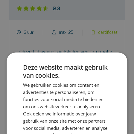
9.3
3 uur
max. 25
certificaat
In deze tijd waarin raadsleden veel informatie
digitaal aangeleverd krijgen, is snellezen vanaf
Deze website maakt gebruik
de iPad een must! In deze training leer je
van cookies.
begrijpend snellezen vanaf je
beeldscherm/iPad.
We gebruiken cookies om content en
advertenties te personaliseren, om
functies voor social media te bieden en
Bekijk deze cursus
om ons websiteverkeer te analyseren.
Ook delen we informatie over jouw
gebruik van onze site met onze partners
voor social media, adverteren en analyse.
Cursus snellezen