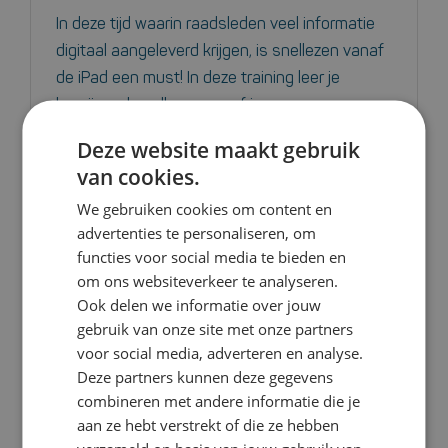
In deze tijd waarin raadsleden veel informatie
digitaal aangeleverd krijgen, is snellezen vanaf
de iPad een must! In deze training leer je
begrijpend snellezen vanaf je
beeldscherm/iPad.
Deze website maakt gebruik
van cookies.
Bekijk deze cursus
We gebruiken cookies om content en
advertenties te personaliseren, om
functies voor social media te bieden en
om ons websiteverkeer te analyseren.
Cursus snellezen
Ook delen we informatie over jouw
gebruik van onze site met onze partners
Voor de ondernemingsraad
voor social media, adverteren en analyse.
Deze partners kunnen deze gegevens
9.3
combineren met andere informatie die je
aan ze hebt verstrekt of die ze hebben