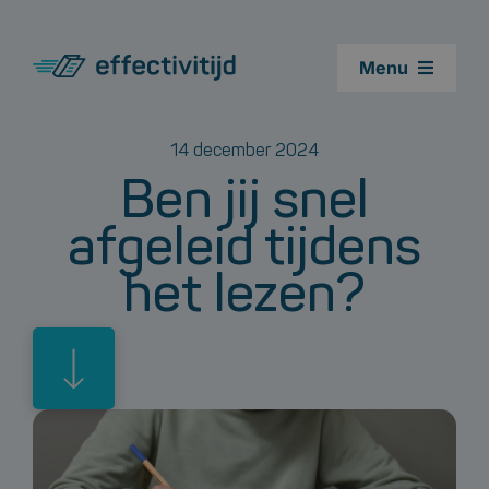
Ga
naar
Menu
inhoud
Cursussen
14 december 2024
Ben jij snel
Leestest
afgeleid tijdens
Agenda cursus snellezen
het lezen?
Blogs
Over ons
Contact