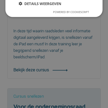
DETAILS WEERGEVEN
POWERED BY COOKIESCRIPT
3 uur
max. 25
certificaat
In deze tijd waarin raadsleden veel informatie
digitaal aangeleverd krijgen, is snellezen vanaf
de iPad een must! In deze training leer je
begrijpend snellezen vanaf je
beeldscherm/iPad.
Bekijk deze cursus
Cursus snellezen
Voor de ondernemingsraad