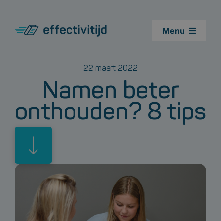
Ga
naar
Menu
inhoud
Cursussen
22 maart 2022
Namen beter
Leestest
onthouden? 8 tips
Agenda cursus snellezen
Blogs
Over ons
Contact