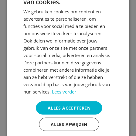
van cookies.
1 dag
max. 10
certificaat
We gebruiken cookies om content en
advertenties te personaliseren, om
functies voor social media te bieden en
Wij maken graag een cursus op maat voor jou
om ons websiteverkeer te analyseren.
en je collega's. Je geeft je wensen en ideeën
Ook delen we informatie over jouw
aan en wij zorgen voor een voorstel passend
gebruik van onze site met onze partners
bij jullie branche en behoeften.
voor social media, adverteren en analyse.
Deze partners kunnen deze gegevens
combineren met andere informatie die je
Bekijk deze cursus
aan ze hebt verstrekt of die ze hebben
verzameld op basis van jouw gebruik van
hun services.
Lees verder
Cursus snellezen
ALLES ACCEPTEREN
Voor raadsleden
ALLES AFWIJZEN
9.3