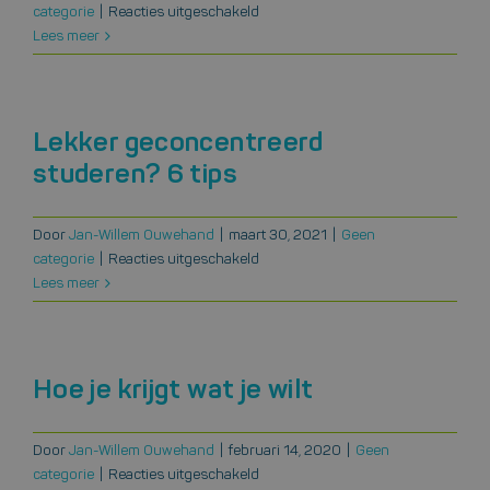
voor
categorie
|
Reacties uitgeschakeld
10
Lees meer
tips
voor
een
beter
Lekker geconcentreerd
geheugen
studeren? 6 tips
Door
Jan-Willem Ouwehand
|
maart 30, 2021
|
Geen
voor
categorie
|
Reacties uitgeschakeld
Lekker
Lees meer
geconcentreerd
studeren?
6
tips
Hoe je krijgt wat je wilt
Door
Jan-Willem Ouwehand
|
februari 14, 2020
|
Geen
voor
categorie
|
Reacties uitgeschakeld