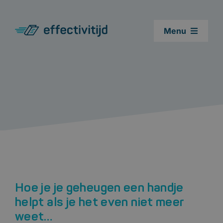
Ga
naar
Menu
inhoud
Cursussen
Leestest
Agenda cursus snellezen
Blogs
Hoe je je geheugen een handje
Over ons
helpt als je het even niet meer
weet…
Contact