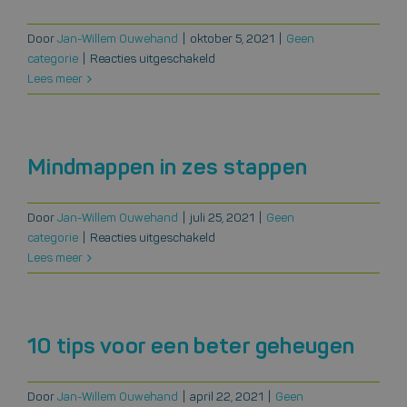
Door
Jan-Willem Ouwehand
|
oktober 5, 2021
|
Geen
voor
categorie
|
Reacties uitgeschakeld
Hoe
Lees meer
je
je
geheugen
een
Mindmappen in zes stappen
handje
helpt
Door
Jan-Willem Ouwehand
|
juli 25, 2021
als
|
Geen
voor
categorie
|
Reacties uitgeschakeld
je
Mindmappen
Lees meer
het
in
even
zes
niet
stappen
meer
weet…
10 tips voor een beter geheugen
Door
Jan-Willem Ouwehand
|
april 22, 2021
|
Geen