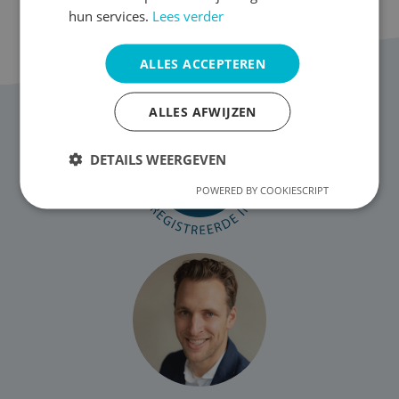
verwerken,
hun services.
Lees verder
weergeven
en
ALLES ACCEPTEREN
nooit
Vorige
1
2
meer
vergeten…
ALLES AFWIJZEN
DETAILS WEERGEVEN
POWERED BY COOKIESCRIPT