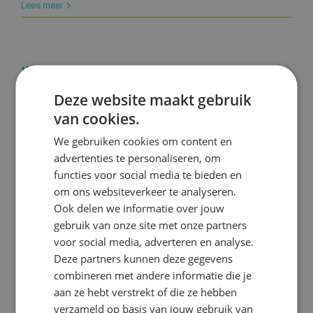
Hoe
Lees meer
je
krijgt
wat
je
Ik zie, ik zie, wat jij niet ziet
wilt
Deze website maakt gebruik
Door
Jan-Willem Ouwehand
|
augustus 30, 2019
|
Geen
van cookies.
voor
categorie
|
Reacties uitgeschakeld
We gebruiken cookies om content en
Ik
Lees meer
advertenties te personaliseren, om
zie,
functies voor social media te bieden en
ik
zie,
om ons websiteverkeer te analyseren.
wat
Informatie verwerken, weergeven
Ook delen we informatie over jouw
jij
gebruik van onze site met onze partners
en nooit meer vergeten…
niet
voor social media, adverteren en analyse.
ziet
Deze partners kunnen deze gegevens
Door
Jan-Willem Ouwehand
|
maart 30, 2018
|
Geen
combineren met andere informatie die je
voor
categorie
|
Reacties uitgeschakeld
aan ze hebt verstrekt of die ze hebben
Informatie
Lees meer
verzameld op basis van jouw gebruik van